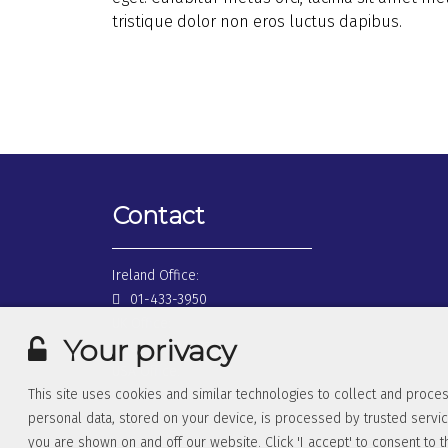
tristique dolor non eros luctus dapibus.
Contact
Ireland Office:
01-433-3950
UK Office:
Your privacy
0845-026-0510
USA Office:
This site uses cookies and similar technologies to collect and proces
1877-362-6501
personal data, stored on your device, is processed by trusted servic
you are shown on and off our website. Click 'I accept' to consent to t