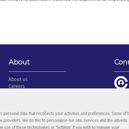
About
Con
About us
Careers
Privacy Policy
Cookie Policy
FAQ
s personal data that recollects your activities and preferences. Some of 
Terms & Conditions
e providers. We do this to personalise our site, services and the adverts
Client Login
he use of these technologies or 'Settings' if you wish to manage your