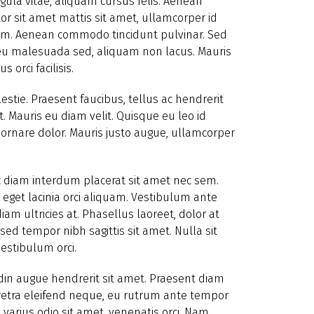
igula vitae, aliquam cursus felis. Aenean
tor sit amet mattis sit amet, ullamcorper id
 sem. Aenean commodo tincidunt pulvinar. Sed
s eu malesuada sed, aliquam non lacus. Mauris
orci facilisis.
estie. Praesent faucibus, tellus ac hendrerit
t. Mauris eu diam velit. Quisque eu leo id
 ornare dolor. Mauris justo augue, ullamcorper
 ac diam interdum placerat sit amet nec sem.
eget lacinia orci aliquam. Vestibulum ante
diam ultricies at. Phasellus laoreet, dolor at
 sed tempor nibh sagittis sit amet. Nulla sit
estibulum orci.
citudin augue hendrerit sit amet. Praesent diam
aretra eleifend neque, eu rutrum ante tempor
 varius odio sit amet, venenatis orci. Nam