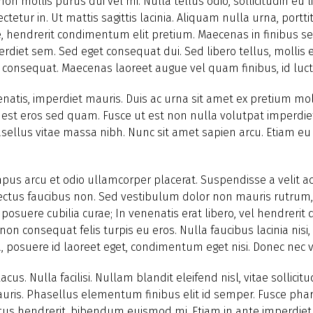
n mollis purus dui vel mi. Nulla tellus odio, sollicitudin eu l
etur in. Ut mattis sagittis lacinia. Aliquam nulla urna, portti
sque, hendrerit condimentum elit pretium. Maecenas in finibus
perdiet sem. Sed eget consequat dui. Sed libero tellus, molli
onsequat. Maecenas laoreet augue vel quam finibus, id luctus 
nenatis, imperdiet mauris. Duis ac urna sit amet ex pretium mol
us est eros sed quam. Fusce ut est non nulla volutpat imperdie
sellus vitae massa nibh. Nunc sit amet sapien arcu. Etiam eu
a tempus arcu et odio ullamcorper placerat. Suspendisse a velit
ctus faucibus non. Sed vestibulum dolor non mauris rutrum, 
 posuere cubilia curae; In venenatis erat libero, vel hendrerit 
non consequat felis turpis eu eros. Nulla faucibus lacinia nisi,
osuere id laoreet eget, condimentum eget nisi. Donec nec v
lacus. Nulla facilisi. Nullam blandit eleifend nisl, vitae solli
auris. Phasellus elementum finibus elit id semper. Fusce ph
etus hendrerit, bibendum euismod mi. Etiam in ante imperdiet,