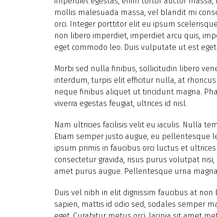
imperdiet egestas, enim tortor auctor massa, no
mollis malesuada massa, vel blandit mi consect
orci. Integer porttitor elit eu ipsum sceleri
non libero imperdiet, imperdiet arcu quis, im
eget commodo leo. Duis vulputate ut est eget c
Morbi sed nulla finibus, sollicitudin libero ve
interdum, turpis elit efficitur nulla, at rhonc
neque finibus aliquet ut tincidunt magna. Pha
viverra egestas feugiat, ultrices id nisl.
Nam ultricies facilisis velit eu iaculis. Null
Etiam semper justo augue, eu pellentesque le
ipsum primis in faucibus orci luctus et ultrices
consectetur gravida, risus purus volutpat nisi, 
amet purus augue. Pellentesque urna magna, p
Duis vel nibh in elit dignissim faucibus at non 
sapien, mattis id odio sed, sodales semper m
eget. Curabitur metus orci, lacinia sit amet m