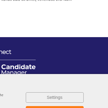
nect
the
Settings